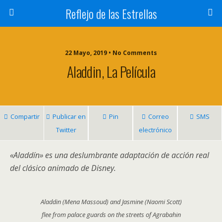
Reflejo de las Estrellas
22 Mayo, 2019 • No Comments
Aladdin, La Película
Compartir
Publicar en
Pin
Correo
SMS
Twitter
electrónico
«Aladdín» es una deslumbrante adaptación de acción real
del clásico animado de Disney.
Aladdin (Mena Massoud) and Jasmine (Naomi Scott)
flee from palace guards on the streets of Agrabahin