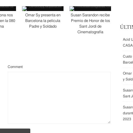
ona nos
Omar Sy presenta en
Susan Sarandon recibe
 en la 080
Barcelona la pelicula
Premio de Honor de los
ÚLTI
ona
Padre y Soldado
Sant Jordi de
Cinematografía
Acid 
CASA
Custo 
Barce
Comment
Omar S
y Sol
Susan 
Sant J
Susan
durant
2023