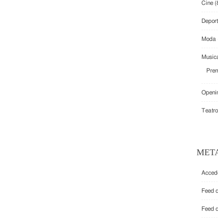
Cine
(
Depor
Moda
Music
Prem
Openi
Teatro
MET
Acced
Feed 
Feed 