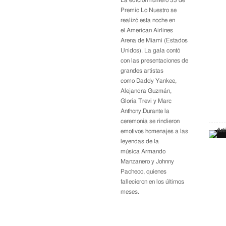
La edición número 33 de
Premio Lo Nuestro se
realizó esta noche en
el American Airlines
Arena de Miami (Estados
Unidos). La gala contó
con las presentaciones de
grandes artistas
como
Daddy Yankee
,
Alejandra Guzmán
,
Gloria Trevi
y
Marc
Anthony
.Durante la
ceremonia se rindieron
emotivos homenajes a las
leyendas de la
música Armando
Manzanero y Johnny
Pacheco, quienes
fallecieron en los últimos
meses.