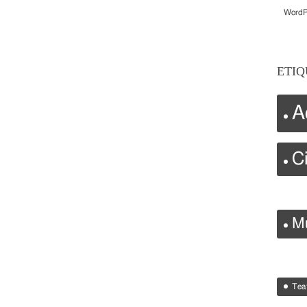
WordP
ETIQ
A
C
M
Tea