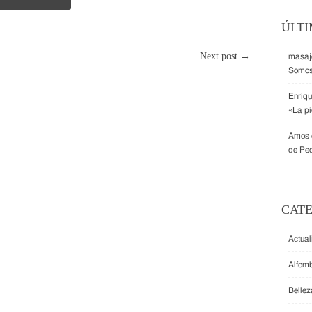
ÚLT
Next post →
masaje
Somos
Enriq
«La pi
Amos
de Pe
CAT
Actua
Alfom
Bellez