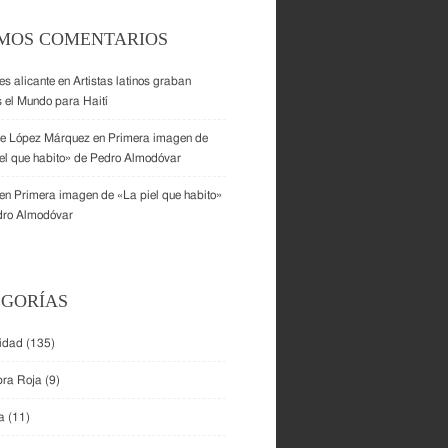
IMOS COMENTARIOS
s alicante
en
Artistas latinos graban
 el Mundo para Haití
ue López Márquez
en
Primera imagen de
el que habito» de Pedro Almodóvar
en
Primera imagen de «La piel que habito»
dro Almodóvar
EGORÍAS
lidad
(135)
bra Roja
(9)
a
(11)