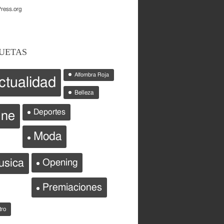
ress.org
UETAS
Alfombra Roja
ctualidad
Belleza
Deportes
ine
Moda
Opening
usica
Premiaciones
tro