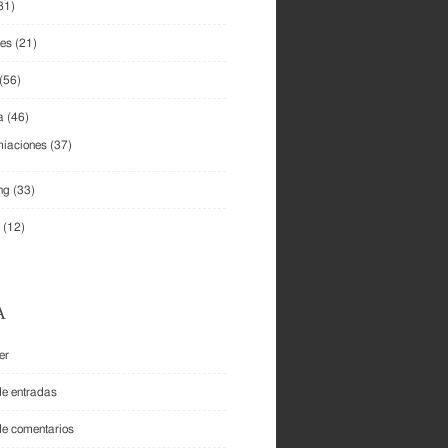
81)
tes
(21)
(56)
a
(46)
iaciones
(37)
ng
(33)
(12)
A
er
de entradas
de comentarios